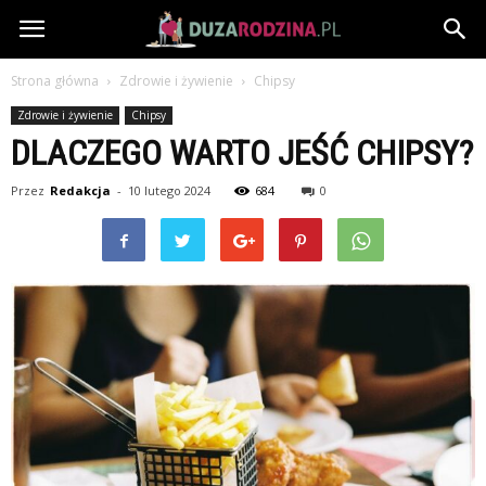
DuzaRodzina.pl
Strona główna
Zdrowie i żywienie
Chipsy
Zdrowie i żywienie
Chipsy
DLACZEGO WARTO JEŚĆ CHIPSY?
Przez
Redakcja
-
10 lutego 2024
684
0