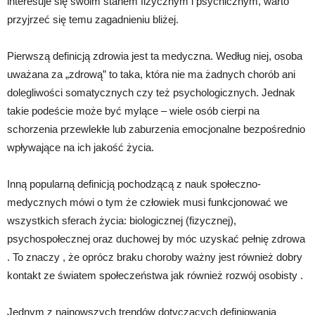
interesuje się swoim stanem fizycznym i psychicznym, warto
przyjrzeć się temu zagadnieniu bliżej.
Pierwszą definicją zdrowia jest ta medyczna. Według niej, osoba
uważana za „zdrową” to taka, która nie ma żadnych chorób ani
dolegliwości somatycznych czy też psychologicznych. Jednak
takie podeście może być mylące – wiele osób cierpi na
schorzenia przewlekłe lub zaburzenia emocjonalne bezpośrednio
wpływające na ich jakość życia.
Inną popularną definicją pochodzącą z nauk społeczno-
medycznych mówi o tym że człowiek musi funkcjonować we
wszystkich sferach życia: biologicznej (fizycznej),
psychospołecznej oraz duchowej by móc uzyskać pełnię zdrowa
. To znaczy , że oprócz braku choroby ważny jest również dobry
kontakt ze światem społeczeństwa jak również rozwój osobisty .
Jednym z najnowszych trendów dotyczących definiowania