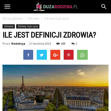
DuzaRodzina.pl
Strona główna
Zdrowie
Zdrowy tryb życia
Zdrowie
Zdrowy tryb życia
ILE JEST DEFINICJI ZDROWIA?
Przez
Redakcja
-
27 kwietnia 2024
669
0