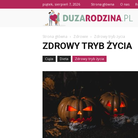
piątek, sierpień 7, 2026
Strona główna
O nas
R
Strona główna
Zdrowie
Zdrowy tryb życia
ZDROWY TRYB ŻYCIA
Ciąża
Dieta
Zdrowy tryb życia