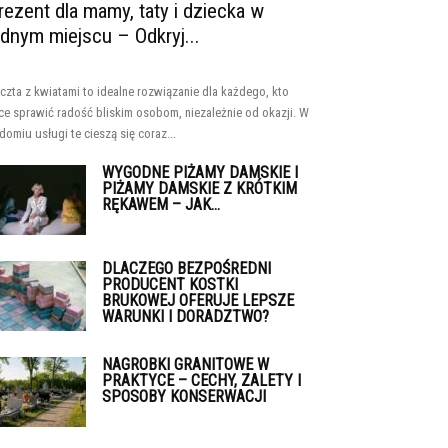
rezent dla mamy, taty i dziecka w
ednym miejscu – Odkryj...
czta z kwiatami to idealne rozwiązanie dla każdego, kto
ce sprawić radość bliskim osobom, niezależnie od okazji. W
domiu usługi te cieszą się coraz...
WYGODNE PIŻAMY DAMSKIE I
PIŻAMY DAMSKIE Z KRÓTKIM
RĘKAWEM – JAK...
DLACZEGO BEZPOŚREDNI
PRODUCENT KOSTKI
BRUKOWEJ OFERUJE LEPSZE
WARUNKI I DORADZTWO?
NAGROBKI GRANITOWE W
PRAKTYCE – CECHY, ZALETY I
SPOSOBY KONSERWACJI