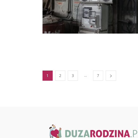
...
1
2
3
7