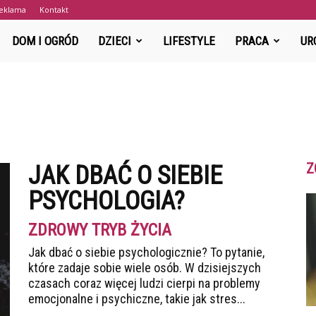
eklama
Kontakt
DuzaRodzina.pl
DOM I OGRÓD
DZIECI
LIFESTYLE
PRACA
UR
Z
JAK DBAĆ O SIEBIE
PSYCHOLOGIA?
ZDROWY TRYB ŻYCIA
Jak dbać o siebie psychologicznie? To pytanie,
które zadaje sobie wiele osób. W dzisiejszych
czasach coraz więcej ludzi cierpi na problemy
emocjonalne i psychiczne, takie jak stres...