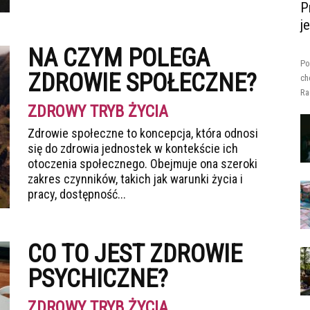
P
j
NA CZYM POLEGA
Po
ZDROWIE SPOŁECZNE?
ch
Ra
ZDROWY TRYB ŻYCIA
Zdrowie społeczne to koncepcja, która odnosi
się do zdrowia jednostek w kontekście ich
otoczenia społecznego. Obejmuje ona szeroki
zakres czynników, takich jak warunki życia i
pracy, dostępność...
CO TO JEST ZDROWIE
PSYCHICZNE?
ZDROWY TRYB ŻYCIA