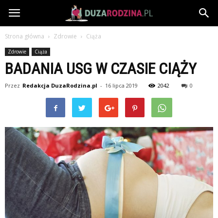
DuzaRodzina.pl
Strona główna
Zdrowie
Ciąża
Zdrowie
Ciąża
BADANIA USG W CZASIE CIĄŻY
Przez
Redakcja DuzaRodzina.pl
-
16 lipca 2019
2042
0