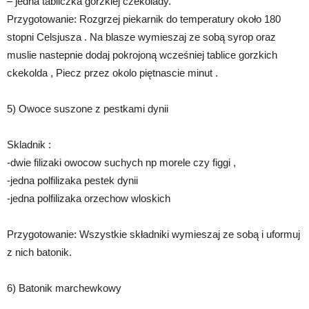
– jedna tabliczka gorzkiej czekolady.
Przygotowanie: Rozgrzej piekarnik do temperatury około 180
stopni Celsjusza . Na blasze wymieszaj ze sobą syrop oraz
muslie nastepnie dodaj pokrojoną wcześniej tablice gorzkich
ckekolda , Piecz przez okolo piętnascie minut .
5) Owoce suszone z pestkami dynii
Skladnik :
-dwie filizaki owocow suchych np morele czy figgi ,
-jedna polfilizaka pestek dynii
-jedna polfilizaka orzechow wloskich
Przygotowanie: Wszystkie składniki wymieszaj ze sobą i uformuj
z nich batonik.
6) Batonik marchewkowy