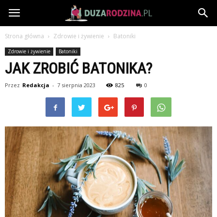
DuzaRodzina.pl
Strona główna
Zdrowie i żywienie
Batoniki
Zdrowie i żywienie
Batoniki
JAK ZROBIĆ BATONIKA?
Przez
Redakcja
-
7 sierpnia 2023
825
0