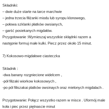
Składniki:
– dwie duże starte na tarce marchwie
– jedna trzecia filiżanki miodu lub syropu klonowego,
– połowa szklanki płatków owsianych,
– garść posiekanych migdałów.
Przygotowanie :Wymieszaj wszystkie skłądnki razem a
następnie formuj małe kulki. Piecz przez około 15 minut.
7) Kokosowo-migdałowe ciasteczka
Skladnik :
-dwa banany rozgniecione widelcem ,
-pół filizaki wiorkow kokosowych ,
-po pól filiszakai platków owsinaych oraz mielonych migdalach .
Przygotowanie: Połącz wszystko razem w misce . Uformój male
koła i piec przez piętnascie minut