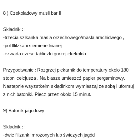
8 ) Czekoladowy musli bar II
Skladnik :
-trzecia szlkanka masla orzechowego/masla arachidwego ,
-pol fllilzkani siemiene lnianej
-czwarta czesc tabliczki gorzej ckekolda
Przygootwanie : Rozgrzej piekarnik do temperatury okolo 180
stopni celcjusza . Na blasze umieszcź papier pergaminowy.
Nastepnie wsyzstkeim sklądinkom wymieszaj ze sobą i uformuj
z nich batoniki. Piecz przez okolo 15 minut.
9) Batonik jagodowy
Skladnik :
-dwie filizanki mrożonych lub świezych jagód