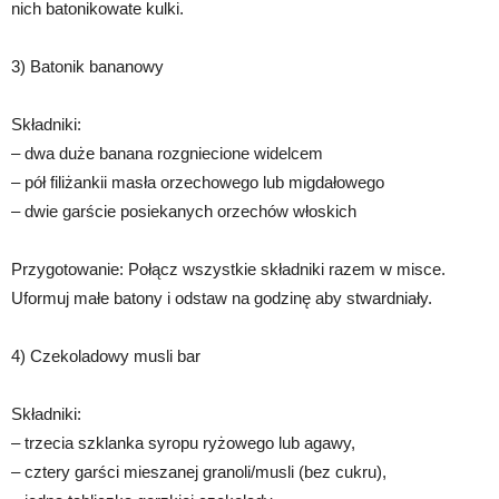
nich batonikowate kulki.
3) Batonik bananowy
Składniki:
– dwa duże banana rozgniecione widelcem
– pół filiżankii masła orzechowego lub migdałowego
– dwie garście posiekanych orzechów włoskich
Przygotowanie: Połącz wszystkie składniki razem w misce.
Uformuj małe batony i odstaw na godzinę aby stwardniały.
4) Czekoladowy musli bar
Składniki:
– trzecia szklanka syropu ryżowego lub agawy,
– cztery garści mieszanej granoli/musli (bez cukru),