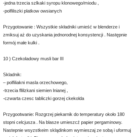
-jedna trzecia szlkaki syropu klonowego/miodu ,
-polfiliszki platkow owsianych
Przygotowanie : Wszystkie składniki umieść w blenderze i
zmiksuj aż do uzyskania jednorodnej konsystencji . Następnie
formój małe kulki .
10 ) Czekoladowy musli bar III
Skladnik:
– polfiliakni masla orzechowego,
-trzecia fllilzkani siemien lnianej ,
-czwarta czesc tabliczki gorzej ckekolda
Przygootwanie: Rozgrzej piekarnik do temperatury około 180
stopni celcjusza . Na blasze umieszcź papier pergaminowy.
Nastepnie wsyzstkeim sklądinkom wymieszaj ze sobą i uformuj