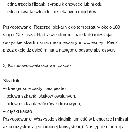
– jedna trzecia filiżanki syropu klonowego lub miodu
– jedna czwarta szklankii posiekanych migdałów
Przygotowanie: Rozgrzej piekarnik do temperatury około 180
stopni Celsjusza. Na blasze uformuj małe kulki mieszając
wszystkie skłądninki razmezmieszanymi wcześnieji . Piecz
przez około dziesięć minut a następnie odstaw aby ostygły.
2) Kokosowo-czekoladowa rozkosz
Składniki:
– dwie garście daktyli bez pestek,
– połowa szklanki płatków owsianych,
– połowa szklanki wiórków kokosowych,
– 2 łyżki kakao
Przygotowanie: Wszystkie składniki umieść w blenderze i miksuj
aż do uzyskania jednorodnej konsystencji. Następnie uformuj z