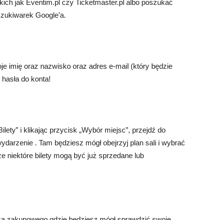
ich jak Eventim.pl czy Ticketmaster.pl albo poszukać
szukiwarek Google’a.
 imię oraz nazwisko oraz adres e-mail (który będzie
 hasła do konta!
lety” i klikając przycisk „Wybór miejsc”, przejdź do
wydarzenie . Tam będziesz mógł obejrzyj plan sali i wybrać
 że niektóre bilety mogą być już sprzedane lub
ka zakupowego gdzie będziesz mógł sprawdzić swoje