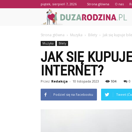
piątek, sierpień 7, 2026
Strona główna
O nas
R
Strona główna
Muzyka
Bilety
Jak się kupuje bil
Muzyka
Bilety
JAK SIĘ KUPUJ
INTERNET?
Przez
Redakcja
-
10 listopada 2023
934
0
Podziel się na Facebooku
Tweet (Ćw