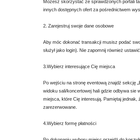
Możesz skorzystać ze sprawdzonych portali tak
innych dostępnych ofert za pośrednictwem wy
2. Zarejestruj swoje dane osobowe
Aby móc dokonać transakcji musisz podać swoje
służył jako login). Nie zapomnij również ustawić
3.Wybierz interesujące Cię miejsca
Po wejściu na stronę eventową znajdź sekcję „Bi
widoku sali/koncertowej hali gdzie odbywa sie 
miejsca, które Cię interesują. Pamiętaj jednak,
zarezerwowane.
4.Wybierz formę płatności
Po dokonaniu wyboru miejsc przejdź do koszy