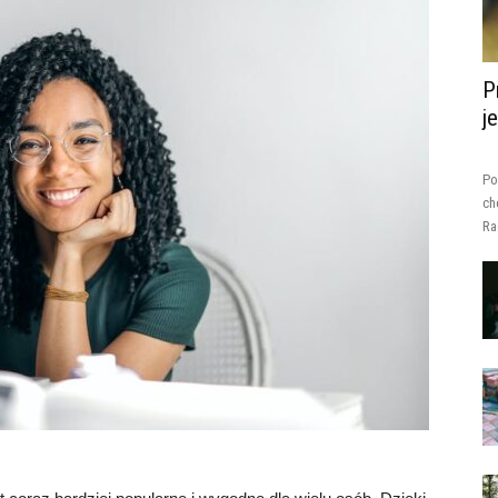
P
j
Po
ch
Ra