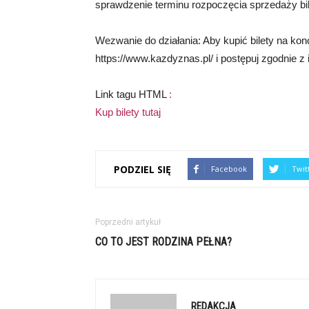
sprawdzenie terminu rozpoczęcia sprzedaży b
Wezwanie do działania: Aby kupić bilety na konc
https://www.kazdyznas.pl/ i postępuj zgodnie z 
Link tagu HTML
:
Kup bilety tutaj
PODZIEL SIĘ
Facebook
Twit
Poprzedni artykuł
CO TO JEST RODZINA PEŁNA?
REDAKCJA