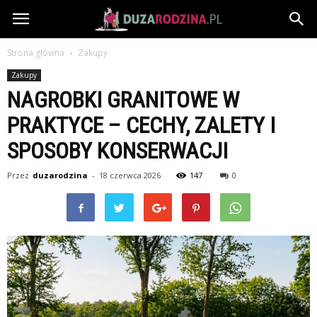
DuzaRodzina.pl
Strona główna
Zakupy
Zakupy
NAGROBKI GRANITOWE W
PRAKTYCE – CECHY, ZALETY I
SPOSOBY KONSERWACJI
Przez
duzarodzina
-
18 czerwca 2026
147
0