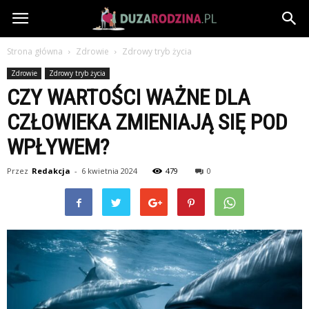
DuzaRodzina.pl
Strona główna
Zdrowie
Zdrowy tryb życia
Zdrowie
Zdrowy tryb życia
CZY WARTOŚCI WAŻNE DLA
CZŁOWIEKA ZMIENIAJĄ SIĘ POD
WPŁYWEM?
Przez
Redakcja
-
6 kwietnia 2024
479
0