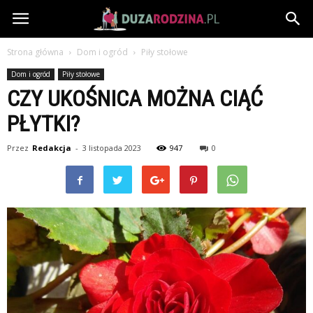
DuzaRodzina.pl
Strona główna
Dom i ogród
Piły stołowe
Dom i ogród
Piły stołowe
CZY UKOŚNICA MOŻNA CIĄĆ
PŁYTKI?
Przez
Redakcja
-
3 listopada 2023
947
0