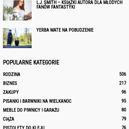
L.J. SMITH – KSIĄŻKI AUTORA DLA MŁODYCH
FANÓW FANTASTYKI
YERBA MATE NA POBUDZENIE
POPULARNE KATEGORIE
506
RODZINA
217
BIZNES
96
ZAKUPY
95
PISANKI I BARWNIKI NA WIELKANOC
80
MEBLE DO PIWNICY I GARAŻU
79
CIĄŻA
76
PISTOLETY DO KLEJU