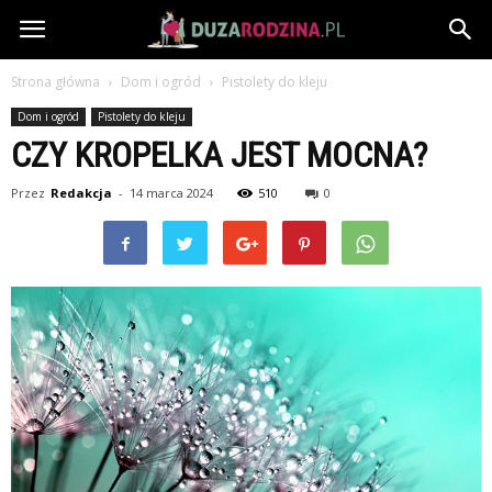
DuzaRodzina.pl
Strona główna
Dom i ogród
Pistolety do kleju
Dom i ogród
Pistolety do kleju
CZY KROPELKA JEST MOCNA?
Przez
Redakcja
-
14 marca 2024
510
0