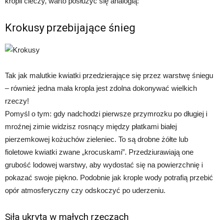
kropli cieczy, warto posłużyć się analogią:
Krokusy przebijające śnieg
Tak jak malutkie kwiatki przedzierające się przez warstwę śniegu
– również jedna mała kropla jest zdolna dokonywać wielkich
rzeczy!
Pomyśl o tym: gdy nadchodzi pierwsze przymrozku po długiej i
mroźnej zimie widzisz rosnący między płatkami białej
pierzemkowej kożuchów zieleniec. To są drobne żółte lub
fioletowe kwiatki zwane „krocuskami”. Przedziurawiają one
grubość lodowej warstwy, aby wydostać się na powierzchnię i
pokazać swoje piękno. Podobnie jak krople wody potrafią przebić
opór atmosferyczny czy odskoczyć po uderzeniu.
Siła ukryta w małych rzeczach