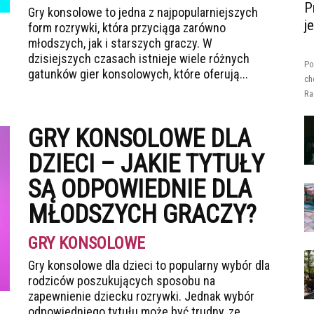
P
Gry konsolowe to jedna z najpopularniejszych
j
form rozrywki, która przyciąga zarówno
młodszych, jak i starszych graczy. W
dzisiejszych czasach istnieje wiele różnych
Po
gatunków gier konsolowych, które oferują...
ch
Ra
GRY KONSOLOWE DLA
DZIECI – JAKIE TYTUŁY
SĄ ODPOWIEDNIE DLA
MŁODSZYCH GRACZY?
GRY KONSOLOWE
Gry konsolowe dla dzieci to popularny wybór dla
rodziców poszukujących sposobu na
zapewnienie dziecku rozrywki. Jednak wybór
odpowiedniego tytułu może być trudny, ze