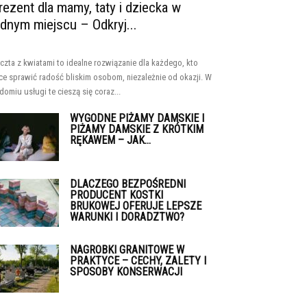
rezent dla mamy, taty i dziecka w
ednym miejscu – Odkryj...
czta z kwiatami to idealne rozwiązanie dla każdego, kto
ce sprawić radość bliskim osobom, niezależnie od okazji. W
domiu usługi te cieszą się coraz...
WYGODNE PIŻAMY DAMSKIE I
PIŻAMY DAMSKIE Z KRÓTKIM
RĘKAWEM – JAK...
DLACZEGO BEZPOŚREDNI
PRODUCENT KOSTKI
BRUKOWEJ OFERUJE LEPSZE
WARUNKI I DORADZTWO?
NAGROBKI GRANITOWE W
PRAKTYCE – CECHY, ZALETY I
SPOSOBY KONSERWACJI