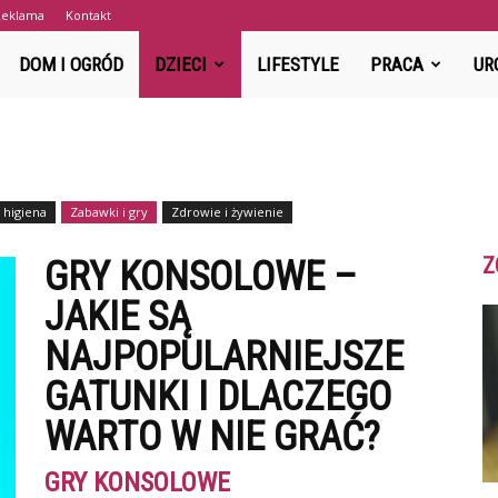
Reklama
Kontakt
DuzaRodzina.pl
DOM I OGRÓD
DZIECI
LIFESTYLE
PRACA
UR
 higiena
Zabawki i gry
Zdrowie i żywienie
Z
GRY KONSOLOWE –
JAKIE SĄ
NAJPOPULARNIEJSZE
GATUNKI I DLACZEGO
WARTO W NIE GRAĆ?
GRY KONSOLOWE