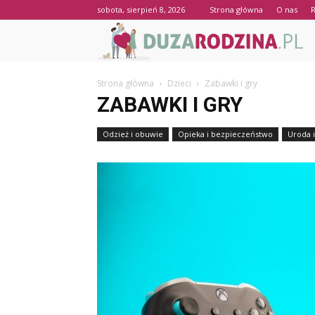
sobota, sierpień 8, 2026
Strona główna
O nas
Strona główna
Dzieci
Zabawki i gry
ZABAWKI I GRY
Odzież i obuwie
Opieka i bezpieczeństwo
Uroda i