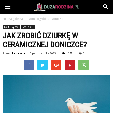
DuzaRodzina.pl
Strona główna
Dom i ogród
Doniczki
Dom i ogród
Doniczki
JAK ZROBIĆ DZIURKĘ W
CERAMICZNEJ DONICZCE?
Przez
Redakcja
-
3 października 2023
1168
0