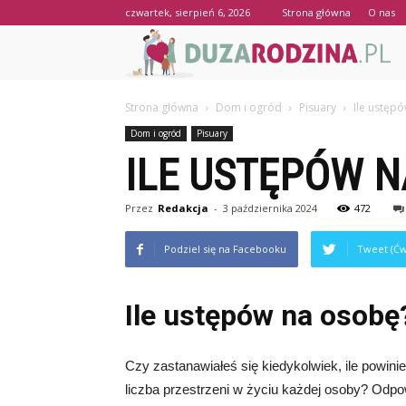
czwartek, sierpień 6, 2026
Strona główna
O nas
Strona główna
Dom i ogród
Pisuary
Ile ustęp
Dom i ogród
Pisuary
ILE USTĘPÓW N
Przez
Redakcja
-
3 października 2024
472
Podziel się na Facebooku
Tweet (Ćw
Ile ustępów na osobę
Czy zastanawiałeś się kiedykolwiek, ile powinie
liczba przestrzeni w życiu każdej osoby? Odp