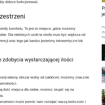
, aby dobrze funkcjonować.
P
j
zestrzeni
Po
trefy komfortu. To jest to miejsce, gdzie możemy
ch
sobie. Dla niektórych osób ta strefa musi być większa niż
Ra
encji oraz tego jak bardzo jesteśmy introwertyczni lub
e zdobycia wystarczającej ilości
swój własny obszar wolny od zakłóceń, możemy znacznie
samotności.
 ilość miejsca dla siebie, możesz skupić się na
ia.
motności może pomóc nam rozwijać naszą twórczość i