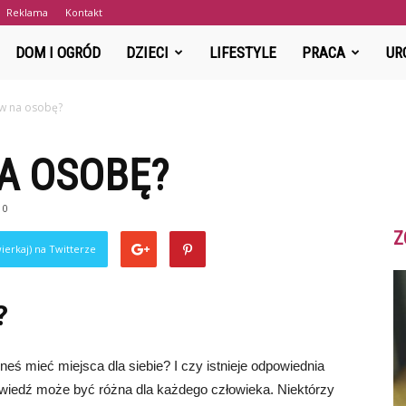
Reklama
Kontakt
DuzaRodzina.pl
DOM I OGRÓD
DZIECI
LIFESTYLE
PRACA
UR
ów na osobę?
A OSOBĘ?
0
Z
ierkaj) na Twitterze
?
neś mieć miejsca dla siebie? I czy istnieje odpowiednia
owiedź może być różna dla każdego człowieka. Niektórzy