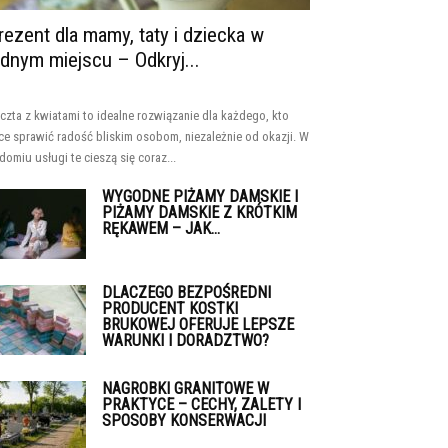
rezent dla mamy, taty i dziecka w
ednym miejscu – Odkryj...
czta z kwiatami to idealne rozwiązanie dla każdego, kto
ce sprawić radość bliskim osobom, niezależnie od okazji. W
domiu usługi te cieszą się coraz...
WYGODNE PIŻAMY DAMSKIE I
PIŻAMY DAMSKIE Z KRÓTKIM
RĘKAWEM – JAK...
DLACZEGO BEZPOŚREDNI
PRODUCENT KOSTKI
BRUKOWEJ OFERUJE LEPSZE
WARUNKI I DORADZTWO?
NAGROBKI GRANITOWE W
PRAKTYCE – CECHY, ZALETY I
SPOSOBY KONSERWACJI