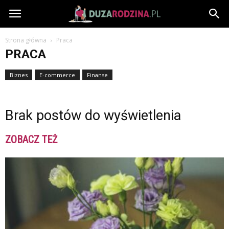
DuzaRodzina.pl
Strona główna
Praca
PRACA
Biznes
E-commerce
Finanse
Brak postów do wyświetlenia
ZOBACZ TEŻ