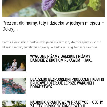
Prezent dla mamy, taty i dziecka w jednym miejscu –
Odkryj...
Poczta z kwiatami to idealne rozwiązanie dla każdego, kto chce sprawić radość
bliskim osobom, niezależnie od okazji. W Radomiu usługi te cieszą się coraz...
WYGODNE PIŻAMY DAMSKIE I PIŻAMY
DAMSKIE Z KRÓTKIM RĘKAWEM – JAK...
DLACZEGO BEZPOŚREDNI PRODUCENT KOSTKI
BRUKOWEJ OFERUJE LEPSZE WARUNKI I
DORADZTWO?
NAGROBKI GRANITOWE W PRAKTYCE – CECHY,
ZALETY I SPOSOBY KONSERWACJI