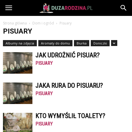
DuzaRodzina.pl
Strona główna
Dom i ogród
Pisuary
PISUARY
Albumy na zdjęcia
Aromaty do domu
Biurka
Doniczki
JAK UDROŻNIĆ PISUAR?
PISUARY
JAKA RURA DO PISUARU?
PISUARY
KTO WYMYŚLIŁ TOALETY?
PISUARY