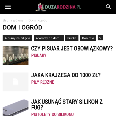
DuzaRodzina.pl
Strona główna
Dom i ogród
DOM I OGRÓD
Albumy na zdjęcia
Aromaty do domu
Biurka
Doniczki
CZY PISUAR JEST OBOWIĄZKOWY?
PISUARY
JAKA KRAJZEGA DO 1000 ZŁ?
PIŁY RĘCZNE
JAK USUNĄĆ STARY SILIKON Z
FUG?
PISTOLETY DO SILIKONU