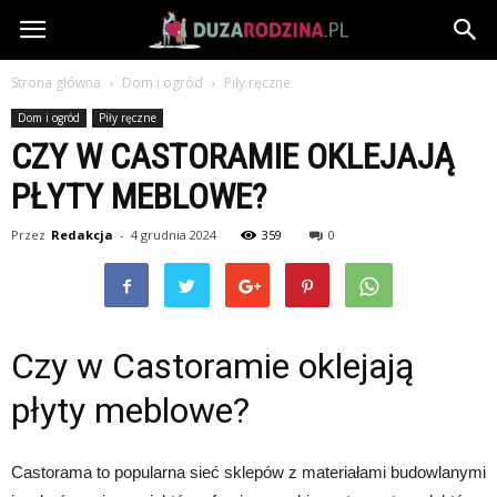
DuzaRodzina.pl
Strona główna
Dom i ogród
Piły ręczne
Dom i ogród
Piły ręczne
CZY W CASTORAMIE OKLEJAJĄ
PŁYTY MEBLOWE?
Przez
Redakcja
-
4 grudnia 2024
359
0
Czy w Castoramie oklejają
płyty meblowe?
Castorama to popularna sieć sklepów z materiałami budowlanymi