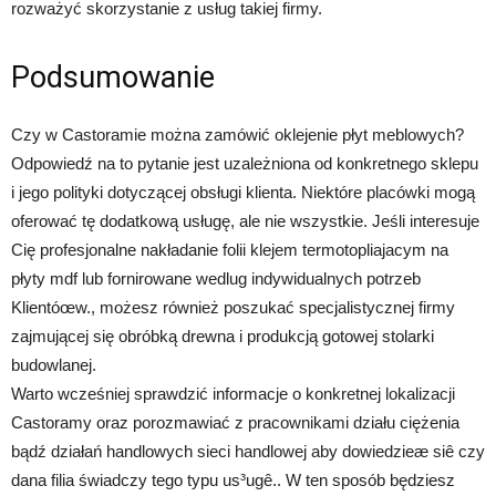
rozważyć skorzystanie z usług takiej firmy.
Podsumowanie
Czy w Castoramie można zamówić oklejenie płyt meblowych?
Odpowiedź na to pytanie jest uzależniona od konkretnego sklepu
i jego polityki dotyczącej obsługi klienta. Niektóre placówki mogą
oferować tę dodatkową usługę, ale nie wszystkie. Jeśli interesuje
Cię profesjonalne nakładanie folii klejem termotopliajacym na
płyty mdf lub fornirowane wedlug indywidualnych potrzeb
Klientóœw., możesz również poszukać specjalistycznej firmy
zajmującej się obróbką drewna i produkcją gotowej stolarki
budowlanej.
Warto wcześniej sprawdzić informacje o konkretnej lokalizacji
Castoramy oraz porozmawiać z pracownikami działu ciężenia
bądź działań handlowych sieci handlowej aby dowiedzieæ siê czy
dana filia świadczy tego typu us³ugê.. W ten sposób będziesz